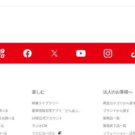
99ブロ
Facebook
X
Youtube
Instagr
楽しむ
法人のお客様へ
映像ライブラリー
商品カテゴリから探
調べる
愛車情報管理アプリ「どらあぷ」
ブランドから探す
店を調べる
LINE公式アカウント
新商品一覧
べる
ラジオCM
製造終了品一覧
調べる
フクピカパズル
ソリューション - 