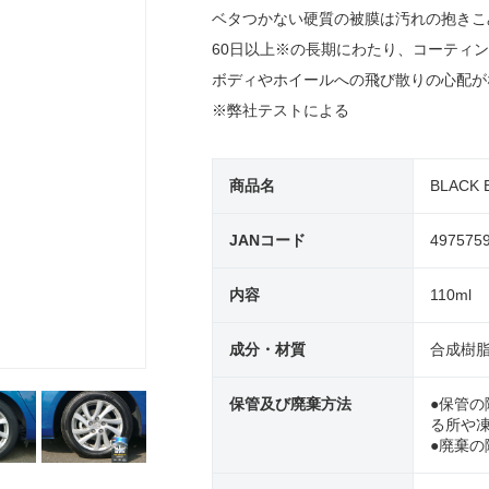
ベタつかない硬質の被膜は汚れの抱きこ
60日以上※の長期にわたり、コーティ
ボディやホイールへの飛び散りの心配が
※弊社テストによる
商品名
BLAC
JANコード
497575
内容
110ml
成分・材質
合成樹脂
保管及び廃棄方法
●保管の
る所や
●廃棄