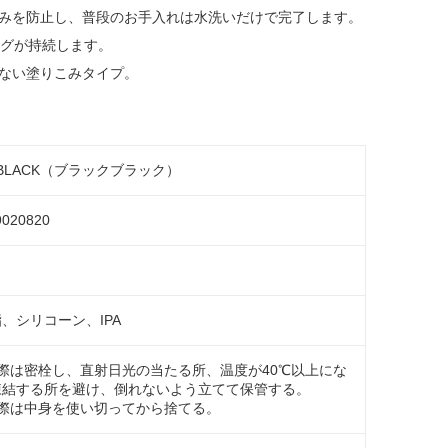
みを防止し、普段のお手入れは水洗いだけで完了します。
ングが持続します。
ない塗りこみタイプ。
K BLACK（ブラックブラック）
9020820
、シリコーン、IPA
際は密栓し、直射日光の当たる所、温度が40℃以上にな
凍結する所を避け、倒れないよう立てて保管する。
の際は中身を使い切ってから捨てる。