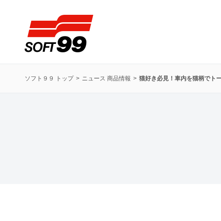
ソフト９９コーポレーション
ソフト９９ トップ
ニュース 商品情報
猫好き必見！車内を猫柄でトー