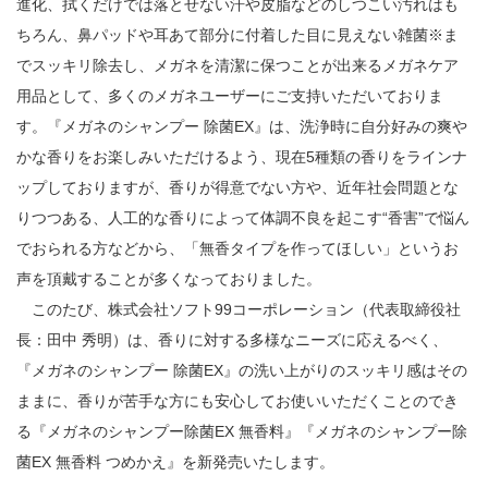
進化、拭くだけでは落とせない汗や皮脂などのしつこい汚れはも
ちろん、鼻パッドや耳あて部分に付着した目に見えない雑菌※ま
でスッキリ除去し、メガネを清潔に保つことが出来るメガネケア
用品として、多くのメガネユーザーにご支持いただいておりま
す。『メガネのシャンプー 除菌EX』は、洗浄時に自分好みの爽や
かな香りをお楽しみいただけるよう、現在5種類の香りをラインナ
ップしておりますが、香りが得意でない方や、近年社会問題とな
りつつある、人工的な香りによって体調不良を起こす“香害”で悩ん
でおられる方などから、「無香タイプを作ってほしい」というお
声を頂戴することが多くなっておりました。
このたび、株式会社ソフト99コーポレーション（代表取締役社
長：田中 秀明）は、香りに対する多様なニーズに応えるべく、
『メガネのシャンプー 除菌EX』の洗い上がりのスッキリ感はその
ままに、香りが苦手な方にも安心してお使いいただくことのでき
る『メガネのシャンプー除菌EX 無香料』『メガネのシャンプー除
菌EX 無香料 つめかえ』を新発売いたします。