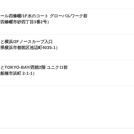
ール四條畷/1F水のコート グローバルワーク前
四條畷市砂四丁目3番2号）
と横浜/2Fノースカーブ入口
県横浜市都筑区池辺町4035-1）
とTOKYO-BAY/西館2階 ユニクロ前
船橋市浜町 2-1-1）