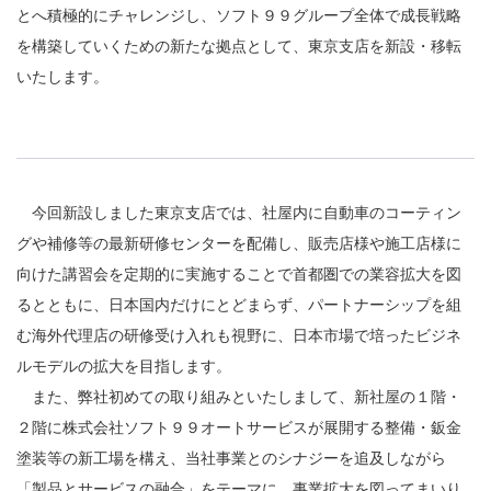
とへ積極的にチャレンジし、ソフト９９グループ全体で成長戦略
を構築していくための新たな拠点として、東京支店を新設・移転
いたします。
今回新設しました東京支店では、社屋内に自動車のコーティン
グや補修等の最新研修センターを配備し、販売店様や施工店様に
向けた講習会を定期的に実施することで首都圏での業容拡大を図
るとともに、日本国内だけにとどまらず、パートナーシップを組
む海外代理店の研修受け入れも視野に、日本市場で培ったビジネ
ルモデルの拡大を目指します。
また、弊社初めての取り組みといたしまして、新社屋の１階・
２階に株式会社ソフト９９オートサービスが展開する整備・鈑金
塗装等の新工場を構え、当社事業とのシナジーを追及しながら
「製品とサービスの融合」をテーマに、事業拡大を図ってまいり