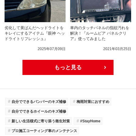
劣化して黄ばんだヘッドライトを
車内のタッチパネルの指紋汚れを
キレイにするアイテム『眼神 ヘッ
解決！『ルームピア パネルクリ
ドライトリフレッシュ』
ア』使ってみました
2025年07月09日
2021年03月25日
もっと見る
＃
＃
自分でできるバンパーのキズ補修
梅雨対策におすすめ
＃
自分でできるホイールのキズ補修
＃
＃
新しい生活様式に寄り添う衛生対策
#StayHome
＃
プロ施工コーティング車のメンテナンス