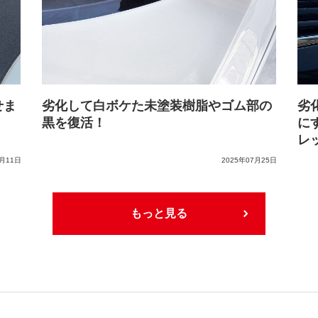
せま
劣化して白ボケた未塗装樹脂やゴム部の
劣
黒を復活！
に
レ
4月11日
2025年07月25日
もっと見る