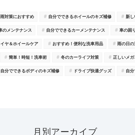
＃
＃
梅雨対策におすすめ
自分でできるホイールのキズ補修
新し
＃
＃
車のメンテナンス
自分でできるカーメンテナンス
車の困
＃
＃
タイヤ＆ホイールケア
おすすめ！便利な洗車用品
雨の日の
＃
＃
＃
簡単！時短！洗車術
冬のカーライフ対策
正しいメガ
＃
＃
自分でできるボディのキズ補修
ドライブ快適グッズ
自分
月別アーカイブ