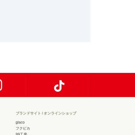
ブランドサイト / オンラインショップ
glaco
フクピカ
99工房