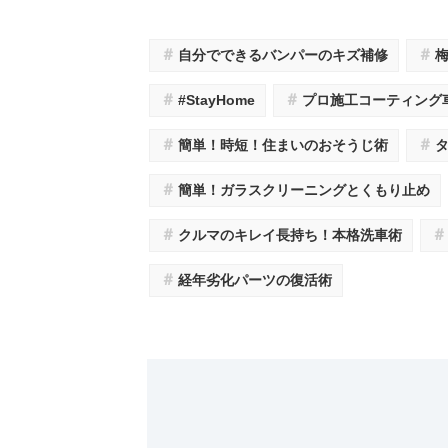
＃
＃
自分でできるバンパーのキズ補修
＃
＃
#StayHome
プロ施工コーティング
＃
＃
簡単！時短！住まいのおそうじ術
＃
簡単！ガラスクリーニングとくもり止め
＃
＃
クルマのキレイ長持ち！本格洗車術
＃
経年劣化パーツの復活術