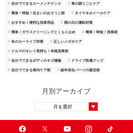
＃
＃
自分でできるカーメンテナンス
車の困りごとケア
＃
＃
簡単！時短！住まいのおそうじ術
タイヤ＆ホイールケア
＃
＃
おすすめ！便利な洗車用品
雨の日の運転対策
＃
＃
簡単！ガラスクリーニングとくもり止め
簡単！時短！洗車術
＃
＃
冬のカーライフ対策
正しいメガネケア
＃
クルマのキレイ長持ち！本格洗車術
＃
＃
自分でできるボディのキズ補修
ドライブ快適グッズ
＃
＃
自分でできる車内ケア術
経年劣化パーツの復活術
月別アーカイブ