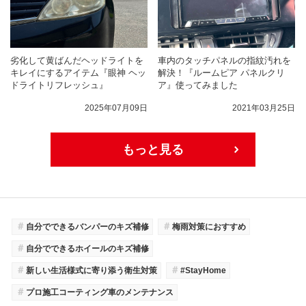
劣化して黄ばんだヘッドライトを
車内のタッチパネルの指紋汚れを
キレイにするアイテム『眼神 ヘッ
解決！『ルームピア パネルクリ
ドライトリフレッシュ』
ア』使ってみました
2025年07月09日
2021年03月25日
もっと見る
＃
＃
自分でできるバンパーのキズ補修
梅雨対策におすすめ
＃
自分でできるホイールのキズ補修
＃
＃
新しい生活様式に寄り添う衛生対策
#StayHome
＃
プロ施工コーティング車のメンテナンス