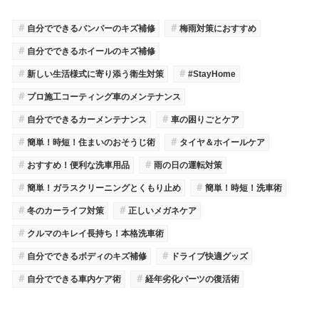
＃
＃
自分でできるバンパーのキズ補修
梅雨対策におすすめ
＃
自分でできるホイールのキズ補修
＃
＃
新しい生活様式に寄り添う衛生対策
#StayHome
＃
プロ施工コーティング車のメンテナンス
＃
＃
自分でできるカーメンテナンス
車の困りごとケア
＃
＃
簡単！時短！住まいのおそうじ術
タイヤ＆ホイールケア
＃
＃
おすすめ！便利な洗車用品
雨の日の運転対策
＃
＃
簡単！ガラスクリーニングとくもり止め
簡単！時短！洗車術
＃
＃
冬のカーライフ対策
正しいメガネケア
＃
クルマのキレイ長持ち！本格洗車術
＃
＃
自分でできるボディのキズ補修
ドライブ快適グッズ
＃
＃
自分でできる車内ケア術
経年劣化パーツの復活術