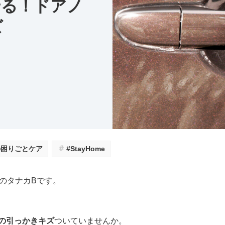
せる！ドアノ
ズ
＃
の困りごとケア
#StayHome
のタナカBです。
の引っかきキズ
ついていませんか。