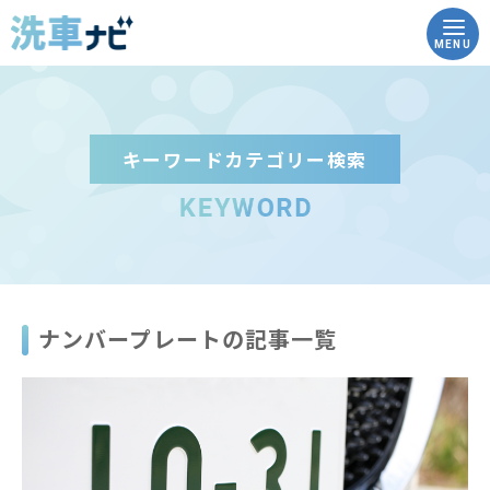
MENU
キーワードカテゴリー検索
トップ
洗車ナビとは
洗車の豆知識
ナンバープレートの記事一覧
実践！how to洗車
こんな時どうする？Q&A
コイン洗車場を調べる