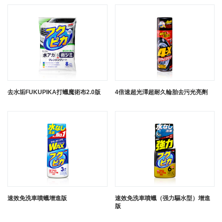
去水垢FUKUPIKA打蠟魔術布2.0版
4倍速超光澤超耐久輪胎去污光亮劑
速效免洗車噴蠟增進版
速效免洗車噴蠟（强力驅水型）增進
版